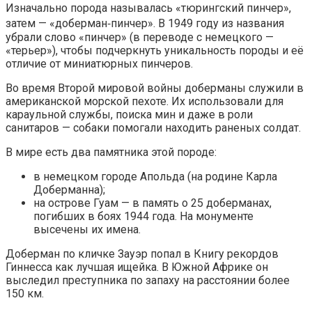
Изначально порода называлась «тюрингский пинчер»,
затем — «доберман‑пинчер». В 1949 году из названия
убрали слово «пинчер» (в переводе с немецкого —
«терьер»), чтобы подчеркнуть уникальность породы и её
отличие от миниатюрных пинчеров.
Во время Второй мировой войны доберманы служили в
американской морской пехоте. Их использовали для
караульной службы, поиска мин и даже в роли
санитаров — собаки помогали находить раненых солдат.
В мире есть два памятника этой породе:
в немецком городе Апольда (на родине Карла
Доберманна);
на острове Гуам — в память о 25 доберманах,
погибших в боях 1944 года. На монументе
высечены их имена.
Доберман по кличке Зауэр попал в Книгу рекордов
Гиннесса как лучшая ищейка. В Южной Африке он
выследил преступника по запаху на расстоянии более
150 км.