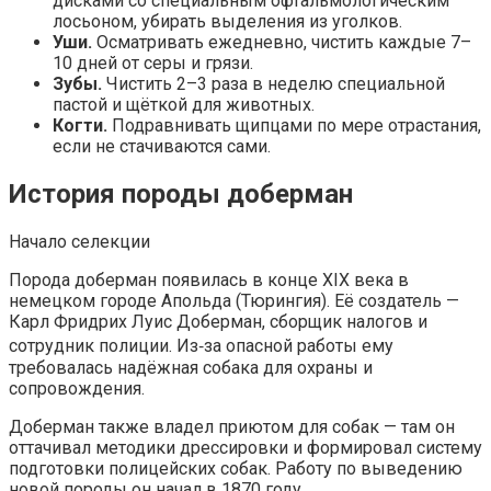
дисками со специальным офтальмологическим
лосьоном, убирать выделения из уголков.
Уши.
Осматривать ежедневно, чистить каждые 7–
10 дней от серы и грязи.
Зубы.
Чистить 2–3 раза в неделю специальной
пастой и щёткой для животных.
Когти.
Подравнивать щипцами по мере отрастания,
если не стачиваются сами.
История породы доберман
Начало селекции
Порода доберман появилась в конце XIX века в
немецком городе Апольда (Тюрингия). Её создатель —
Карл Фридрих Луис Доберман, сборщик налогов и
сотрудник полиции. Из‑за опасной работы ему
требовалась надёжная собака для охраны и
сопровождения.
Доберман также владел приютом для собак — там он
оттачивал методики дрессировки и формировал систему
подготовки полицейских собак. Работу по выведению
новой породы он начал в 1870 году.