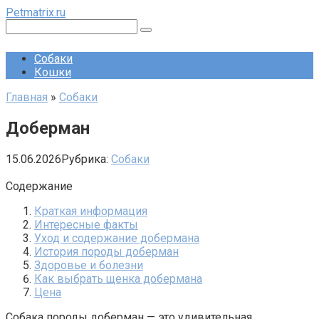
Перейти
Petmatrix.ru
к
Поиск:
контенту
Собаки
Кошки
Главная
»
Собаки
Доберман
15.06.2026
Рубрика:
Собаки
Содержание
Краткая информация
Интересные факты
Уход и содержание добермана
История породы доберман
Здоровье и болезни
Как выбрать щенка добермана
Цена
Собака породы доберман — это удивительная,