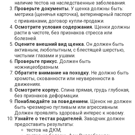
наличие тестов на наследственные заболевания.
Проверьте документы.
У щенка должны быть:
метрика (щенячья карточка), ветеринарный паспорт
с прививками, договор купли‑продажи.
Осмотрите условия содержания.
Щенки должны
расти в чистоте, без признаков стресса или
болезней.
Оцените внешний вид щенка.
Он должен быть
активным, любопытным, с блестящей шерстью,
чистыми глазами и ушами.
Проверьте прикус.
Должен быть
ножницеобразным.
Обратите внимание на походку.
Не должно быть
хромоты, скованности или неуверенности в
движениях.
Осмотрите корпус.
Спина прямая, грудь глубокая,
без признаков деформации.
Понаблюдайте за поведением.
Щенок не должен
быть чрезмерно пугливым или агрессивным.
Должен проявлять здоровый интерес к новому.
Узнайте о тестах родителей.
Заводчик должен
предоставить результаты:
тестов на ДКМ;