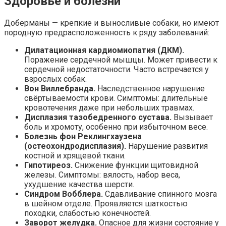
Здоровье и болезни
Доберманы — крепкие и выносливые собаки, но имеют
породную предрасположенность к ряду заболеваний:
Дилатационная кардиомиопатия (ДКМ).
Поражение сердечной мышцы. Может привести к
сердечной недостаточности. Часто встречается у
взрослых собак.
Вон Виллебранда.
Наследственное нарушение
свёртываемости крови. Симптомы: длительные
кровотечения даже при небольших травмах.
Дисплазия тазобедренного сустава.
Вызывает
боль и хромоту, особенно при избыточном весе.
Болезнь фон Реклингхаузена
(остеохондродисплазия).
Нарушение развития
костной и хрящевой ткани.
Гипотиреоз.
Снижение функции щитовидной
железы. Симптомы: вялость, набор веса,
ухудшение качества шерсти.
Синдром Вобблера.
Сдавливание спинного мозга
в шейном отделе. Проявляется шаткостью
походки, слабостью конечностей.
Заворот желудка.
Опасное для жизни состояние у