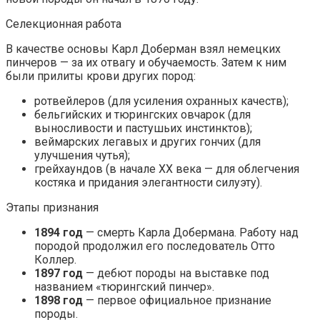
Селекционная работа
В качестве основы Карл Доберман взял немецких
пинчеров — за их отвагу и обучаемость. Затем к ним
были прилиты крови других пород:
ротвейлеров (для усиления охранных качеств);
бельгийских и тюрингских овчарок (для
выносливости и пастушьих инстинктов);
веймарских легавых и других гончих (для
улучшения чутья);
грейхаундов (в начале XX века — для облегчения
костяка и придания элегантности силуэту).
Этапы признания
1894 год
— смерть Карла Добермана. Работу над
породой продолжил его последователь Отто
Коллер.
1897 год
— дебют породы на выставке под
названием «тюрингский пинчер».
1898 год
— первое официальное признание
породы.