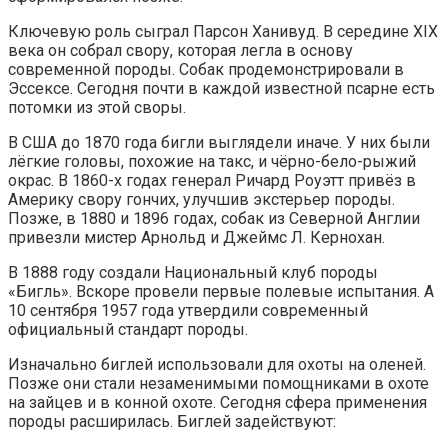
Ключевую роль сыграл Парсон Ханивуд. В середине XIX
века он собрал свору, которая легла в основу
современной породы. Собак продемонстрировали в
Эссексе. Сегодня почти в каждой известной псарне есть
потомки из этой своры.
В США до 1870 года бигли выглядели иначе. У них были
лёгкие головы, похожие на такс, и чёрно-бело-рыжий
окрас. В 1860-х годах генерал Ричард Роуэтт привёз в
Америку свору гончих, улучшив экстерьер породы.
Позже, в 1880 и 1896 годах, собак из Северной Англии
привезли мистер Арнольд и Джеймс Л. Кернохан.
В 1888 году создали Национальный клуб породы
«Бигль». Вскоре провели первые полевые испытания. А
10 сентября 1957 года утвердили современный
официальный стандарт породы.
Изначально биглей использовали для охоты на оленей.
Позже они стали незаменимыми помощниками в охоте
на зайцев и в конной охоте. Сегодня сфера применения
породы расширилась. Биглей задействуют: