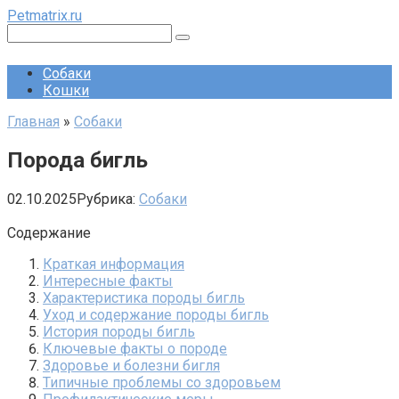
Перейти
Petmatrix.ru
к
Поиск:
контенту
Собаки
Кошки
Главная
»
Собаки
Порода бигль
02.10.2025
Рубрика:
Собаки
Содержание
Краткая информация
Интересные факты
Характеристика породы бигль
Уход и содержание породы бигль
История породы бигль
Ключевые факты о породе
Здоровье и болезни бигля
Типичные проблемы со здоровьем