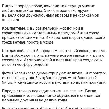
Бигль — порода собак, покорившая сердца многих
любителей животных. Эти четвероногие друзья
выделяются дружелюбным нравом и неиссякаемой
энергией.
Компактные, с выразительной мордочкой и
характерным «нюхательным» взглядом, бигли сразу
привлекают внимание. Их короткая шерсть, чаще всего
трёхцветная, проста в уходе.
Каждая собака этой породы — настоящий исследователь.
Бигли обожают гулять, изучать новые запахи и играть с
хозяевами. Их звонкий лай и весёлый нрав создают в
доме атмосферу радости.
Фото биглей часто демонстрируют их игривый характер:
вот пёс с игрушкой в зубах, а здесь — любопытный
бигль, уткнувшийся носом в кустики во время прогулки.
Порода отлично подходит активным семьям. Бигли
привязаны к хозяевам, легко обучаются и становятся
верными друзьями на долгие годы.
Если хотите увидеть больше фото биглей, загляните в