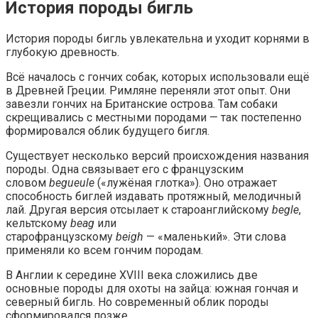
История породы бигль
История породы бигль увлекательна и уходит корнями в
глубокую древность.
Всё началось с гончих собак, которых использовали ещё
в Древней Греции. Римляне переняли этот опыт. Они
завезли гончих на Британские острова. Там собаки
скрещивались с местными породами — так постепенно
формировался облик будущего бигля.
Существует несколько версий происхождения названия
породы. Одна связывает его с французским
словом
begueule
(«лужёная глотка»). Оно отражает
способность биглей издавать протяжный, мелодичный
лай. Другая версия отсылает к староанглийскому
begle
,
кельтскому
beag
или
старофранцузскому
beigh
— «маленький». Эти слова
применяли ко всем гончим породам.
В Англии к середине XVIII века сложились две
основные породы для охоты на зайца: южная гончая и
северный бигль. Но современный облик породы
сформировался позже.